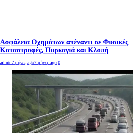
Ασφάλεια Οχημάτων απέναντι σε Φυσικές
Καταστροφές, Πυρκαγιά και Κλοπή
admin
7 μήνες ago
7 μήνες ago
0