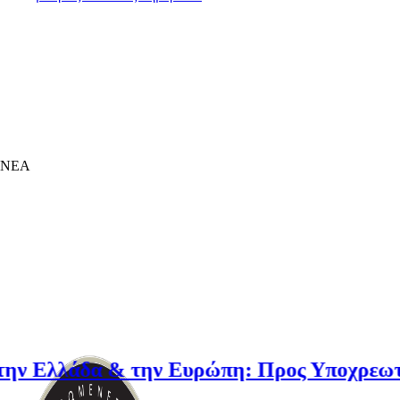
ΝΕΑ
λλάδα & την Ευρώπη: Προς Υποχρεωτική Ασ