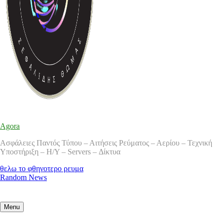
Agora
Ασφάλειες Παντός Τύπου – Αιτήσεις Ρεύματος – Αερίου – Τεχνική
Υποστήριξη – Η/Υ – Servers – Δίκτυα
θελω το φθηνοτερο ρευμα
Random News
Menu