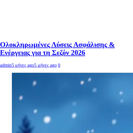
Ολοκληρωμένες Λύσεις Ασφάλισης &
Ενέργειας για τη Σεζόν 2026
admin
5 μήνες ago
5 μήνες ago
0