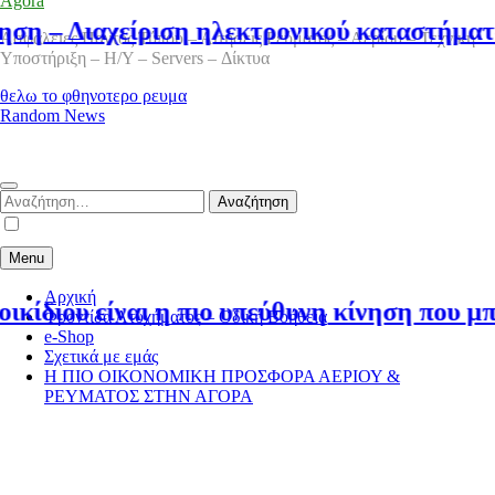
Agora
Διαχείριση ηλεκτρονικού καταστήματος σε
Ασφάλειες Παντός Τύπου – Αιτήσεις Ρεύματος – Αερίου – Τεχνική
Υποστήριξη – Η/Υ – Servers – Δίκτυα
θελω το φθηνοτερο ρευμα
Random News
Αναζήτηση
για:
Menu
Αρχική
υ είναι η πιο υπεύθυνη κίνηση που μπορείς 
Φροντίδα Ατυχήματος – Οδική Βοήθεια
e-Shop
Σχετικά με εμάς
Η ΠΙΟ ΟΙΚΟΝΟΜΙΚΗ ΠΡΟΣΦΟΡΑ ΑΕΡΙΟΥ &
ΡΕΥΜΑΤΟΣ ΣΤΗΝ ΑΓΟΡΑ