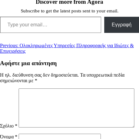
Discover more from Agora
Subscribe to get the latest posts sent to your email.
Type your email…
Εγγραφή
Πλοήγηση
Previous:
Ολοκληρωμένες Υπηρεσίες Πληροφορικής για Ιδιώτες &
Επιχειρήσεις
άρθρων
Αφήστε μια απάντηση
Η ηλ. διεύθυνση σας δεν δημοσιεύεται.
Τα υποχρεωτικά πεδία
σημειώνονται με
*
Σχόλιο
*
Όνομα
*