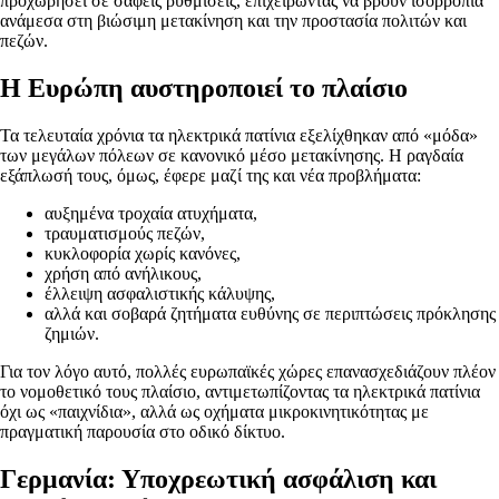
προχωρήσει σε σαφείς ρυθμίσεις, επιχειρώντας να βρουν ισορροπία
ανάμεσα στη βιώσιμη μετακίνηση και την προστασία πολιτών και
πεζών.
Η Ευρώπη αυστηροποιεί το πλαίσιο
Τα τελευταία χρόνια τα ηλεκτρικά πατίνια εξελίχθηκαν από «μόδα»
των μεγάλων πόλεων σε κανονικό μέσο μετακίνησης. Η ραγδαία
εξάπλωσή τους, όμως, έφερε μαζί της και νέα προβλήματα:
αυξημένα τροχαία ατυχήματα,
τραυματισμούς πεζών,
κυκλοφορία χωρίς κανόνες,
χρήση από ανήλικους,
έλλειψη ασφαλιστικής κάλυψης,
αλλά και σοβαρά ζητήματα ευθύνης σε περιπτώσεις πρόκλησης
ζημιών.
Για τον λόγο αυτό, πολλές ευρωπαϊκές χώρες επανασχεδιάζουν πλέον
το νομοθετικό τους πλαίσιο, αντιμετωπίζοντας τα ηλεκτρικά πατίνια
όχι ως «παιχνίδια», αλλά ως οχήματα μικροκινητικότητας με
πραγματική παρουσία στο οδικό δίκτυο.
Γερμανία: Υποχρεωτική ασφάλιση και