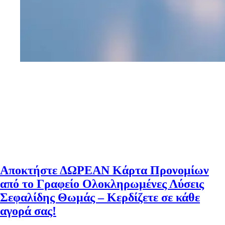
Αποκτήστε ΔΩΡΕΑΝ Κάρτα Προνoμίων
από το Γραφείο Ολοκληρωμένες Λύσεις
Σεφαλίδης Θωμάς – Κερδίζετε σε κάθε
αγορά σας!