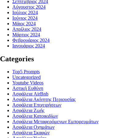
Σεπτέμβριος 2024
Αύγουστος 2024
Ιούλιος 2024
Ιούνιος 2024
Μάιος 2024
Απρίλιος 2024
Μάρτιος 2024
Φεβρουάριος 2024
Ιανουάριος 2024
Categories
Top5 Prompts
Uncategorized
Youtube Videos
Αστική Ευθύνη
Ασφάλεια AirBnb
Ασφάλεια Ακίνητης Περιουσίας
Ασφάλεια Επιχειρήσεων
Ασφάλεια Ζωής
Ασφάλεια Κατοικιδίων
Ασφάλεια Μεταφερόμενων Εμπορευμάτων
Ασφάλεια Οχημάτων
Ασφάλεια Σκαφών