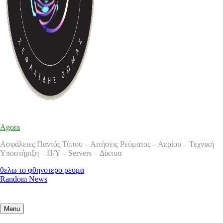
Agora
Ασφάλειες Παντός Τύπου – Αιτήσεις Ρεύματος – Αερίου – Τεχνική
Υποστήριξη – Η/Υ – Servers – Δίκτυα
θελω το φθηνοτερο ρευμα
Random News
Menu