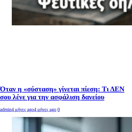
Όταν η «σύσταση» γίνεται πίεση: Τι ΔΕΝ
σου λένε για την ασφάλιση δανείου
admin
4 μήνες ago
4 μήνες ago
0