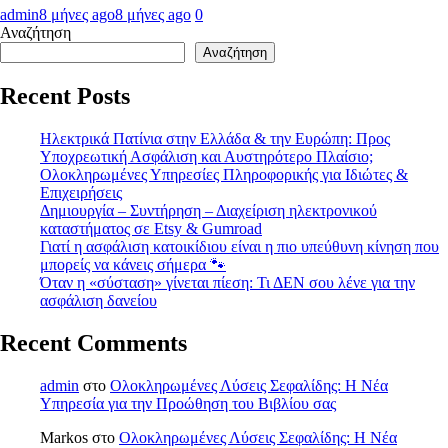
admin
8 μήνες ago
8 μήνες ago
0
Αναζήτηση
Αναζήτηση
Recent Posts
Ηλεκτρικά Πατίνια στην Ελλάδα & την Ευρώπη: Προς
Υποχρεωτική Ασφάλιση και Αυστηρότερο Πλαίσιο;
Ολοκληρωμένες Υπηρεσίες Πληροφορικής για Ιδιώτες &
Επιχειρήσεις
Δημιουργία – Συντήρηση – Διαχείριση ηλεκτρονικού
καταστήματος σε Etsy & Gumroad
Γιατί η ασφάλιση κατοικίδιου είναι η πιο υπεύθυνη κίνηση που
μπορείς να κάνεις σήμερα 🐾
Όταν η «σύσταση» γίνεται πίεση: Τι ΔΕΝ σου λένε για την
ασφάλιση δανείου
Recent Comments
admin
στο
Ολοκληρωμένες Λύσεις Σεφαλίδης: Η Νέα
Υπηρεσία για την Προώθηση του Βιβλίου σας
Markos
στο
Ολοκληρωμένες Λύσεις Σεφαλίδης: Η Νέα