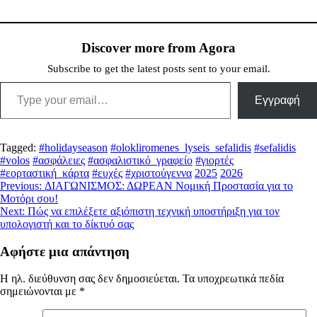
Discover more from Agora
Subscribe to get the latest posts sent to your email.
Type your email…
Εγγραφή
Tagged:
#holidayseason
#olokliromenes_lyseis_sefalidis
#sefalidis
#volos
#ασφάλειες
#ασφαλιστικό_γραφείο
#γιορτές
#εορταστική_κάρτα
#ευχές
#χριστούγεννα
2025
2026
Πλοήγηση
Previous:
ΔΙΑΓΩΝΙΣΜΟΣ: ΔΩΡΕΑΝ Νομική Προστασία για το
Μοτόρι σου!
άρθρων
Next:
Πώς να επιλέξετε αξιόπιστη τεχνική υποστήριξη για τον
υπολογιστή και το δίκτυό σας
Αφήστε μια απάντηση
Η ηλ. διεύθυνση σας δεν δημοσιεύεται.
Τα υποχρεωτικά πεδία
σημειώνονται με
*