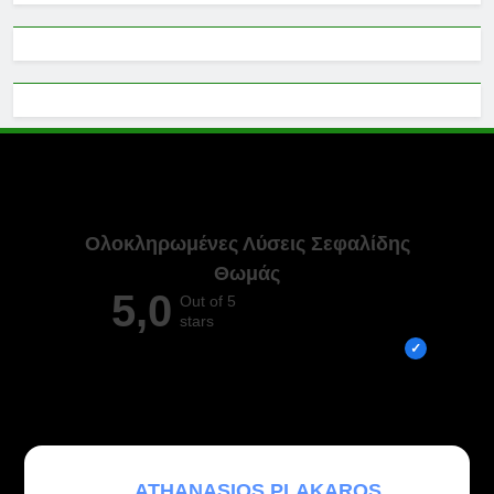
Ολοκληρωμένες Λύσεις Σεφαλίδης
Θωμάς
5,0
Out of 5
stars
Overall rating out of 5 Google reviews
ATHANASIOS PLAKAROS