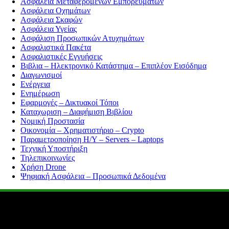
Ασφάλεια Μεταφερόμενων Εμπορευμάτων
Ασφάλεια Οχημάτων
Ασφάλεια Σκαφών
Ασφάλεια Υγείας
Ασφάλιση Προσωπικών Ατυχημάτων
Ασφαλιστικά Πακέτα
Ασφαλιστικές Εγγυήσεις
Βιβλια – Ηλεκτρονικό Κατάστημα – Επιπλέον Εισόδημα
Διαγωνισμοί
Ενέργεια
Ενημέρωση
Εφαρμογές – Δικτυακοί Τόποι
Καταχωριση – Διαφήμιση Βιβλίου
Νομική Προστασία
Οικονομία – Χρηματιστήριο – Crypto
Παραμετροποίηση Η/Υ – Servers – Laptops
Τεχνική Υποστήριξη
Τηλεπικοινωνίες
Χρήση Drone
Ψηφιακή Ασφάλεια – Προσωπικά Δεδομένα