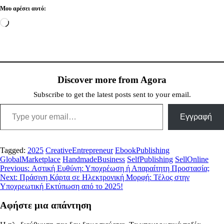
Μου αρέσει αυτό:
Loading…
Discover more from Agora
Subscribe to get the latest posts sent to your email.
Type your email…
Εγγραφή
Tagged:
2025
CreativeEntrepreneur
EbookPublishing
GlobalMarketplace
HandmadeBusiness
SelfPublishing
SellOnline
Πλοήγηση
Previous:
Αστική Ευθύνη: Υποχρέωση ή Απαραίτητη Προστασία;
Next:
Πράσινη Κάρτα σε Ηλεκτρονική Μορφή: Τέλος στην
άρθρων
Υποχρεωτική Εκτύπωση από το 2025!
Αφήστε μια απάντηση