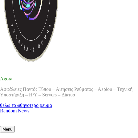
Agora
Ασφάλειες Παντός Τύπου – Αιτήσεις Ρεύματος – Αερίου – Τεχνική
Υποστήριξη – Η/Υ – Servers – Δίκτυα
θελω το φθηνοτερο ρευμα
Random News
Menu