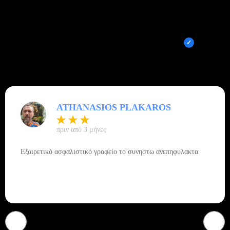
Ολοκληρωμένες Λύσεις Σεφαλίδης Θωμάς
5,0
Out of 5 stars
Overall rating out of 5 Google reviews
ATHANASIOS PLAKAROS
πριν από 3 μήνες
Εξαιρετικό ασφαλιστικό γραφείο το συνηστω ανεπηφυλακτα