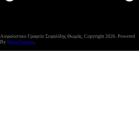
ΚΟΡΥΦΗ
Ασφαλιστικο Γραφείο Σεφαλίδης Θωμάς. Copyright 2026. Powered
By
BlazeThemes
.