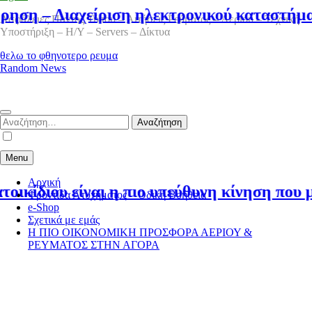
– Διαχείριση ηλεκτρονικού καταστήματος 
Ασφάλειες Παντός Τύπου – Αιτήσεις Ρεύματος – Αερίου – Τεχνική
Υποστήριξη – Η/Υ – Servers – Δίκτυα
θελω το φθηνοτερο ρευμα
Random News
Αναζήτηση
για:
Menu
Αρχική
διου είναι η πιο υπεύθυνη κίνηση που μπορεί
Φροντίδα Ατυχήματος – Οδική Βοήθεια
e-Shop
Σχετικά με εμάς
Η ΠΙΟ ΟΙΚΟΝΟΜΙΚΗ ΠΡΟΣΦΟΡΑ ΑΕΡΙΟΥ &
ΡΕΥΜΑΤΟΣ ΣΤΗΝ ΑΓΟΡΑ