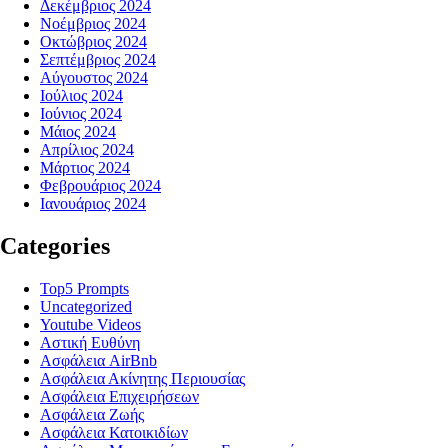
Δεκέμβριος 2024
Νοέμβριος 2024
Οκτώβριος 2024
Σεπτέμβριος 2024
Αύγουστος 2024
Ιούλιος 2024
Ιούνιος 2024
Μάιος 2024
Απρίλιος 2024
Μάρτιος 2024
Φεβρουάριος 2024
Ιανουάριος 2024
Categories
Top5 Prompts
Uncategorized
Youtube Videos
Αστική Ευθύνη
Ασφάλεια AirBnb
Ασφάλεια Ακίνητης Περιουσίας
Ασφάλεια Επιχειρήσεων
Ασφάλεια Ζωής
Ασφάλεια Κατοικιδίων