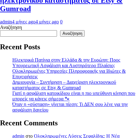
ηλεκτρονικού καταστήματος σε Etsy &
Gumroad
admin
4 μήνες ago
4 μήνες ago
0
Αναζήτηση
Αναζήτηση
Recent Posts
Ηλεκτρικά Πατίνια στην Ελλάδα & την Ευρώπη: Προς
Υποχρεωτική Ασφάλιση και Αυστηρότερο Πλαίσιο;
Ολοκληρωμένες Υπηρεσίες Πληροφορικής για Ιδιώτες &
Επιχειρήσεις
Δημιουργία – Συντήρηση – Διαχείριση ηλεκτρονικού
καταστήματος σε Etsy & Gumroad
Γιατί η ασφάλιση κατοικίδιου είναι η πιο υπεύθυνη κίνηση που
μπορείς να κάνεις σήμερα 🐾
Όταν η «σύσταση» γίνεται πίεση: Τι ΔΕΝ σου λένε για την
ασφάλιση δανείου
Recent Comments
admin
στο
Ολοκληρωμένες Λύσεις Σεφαλίδης: Η Νέα