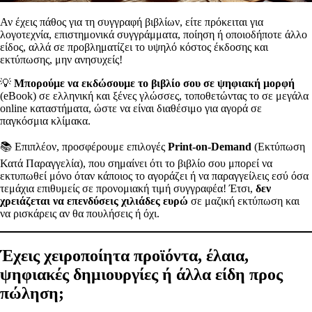
Αν έχεις πάθος για τη συγγραφή βιβλίων, είτε πρόκειται για
λογοτεχνία, επιστημονικά συγγράμματα, ποίηση ή οποιοδήποτε άλλο
είδος, αλλά σε προβληματίζει το υψηλό κόστος έκδοσης και
εκτύπωσης, μην ανησυχείς!
💡
Μπορούμε να εκδώσουμε το βιβλίο σου σε ψηφιακή μορφή
(eBook) σε ελληνική και ξένες γλώσσες, τοποθετώντας το σε μεγάλα
online καταστήματα, ώστε να είναι διαθέσιμο για αγορά σε
παγκόσμια κλίμακα.
📚 Επιπλέον, προσφέρουμε επιλογές
Print-on-Demand
(Εκτύπωση
Κατά Παραγγελία), που σημαίνει ότι το βιβλίο σου μπορεί να
εκτυπωθεί μόνο όταν κάποιος το αγοράζει ή να παραγγείλεις εσύ όσα
τεμάχια επιθυμείς σε προνομιακή τιμή συγγραφέα! Έτσι,
δεν
χρειάζεται να επενδύσεις χιλιάδες ευρώ
σε μαζική εκτύπωση και
να ρισκάρεις αν θα πουλήσεις ή όχι.
Έχεις χειροποίητα προϊόντα, έλαια,
ψηφιακές δημιουργίες ή άλλα είδη προς
πώληση;