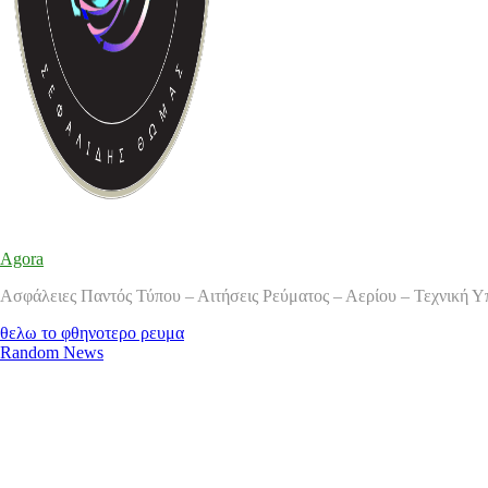
Agora
Ασφάλειες Παντός Τύπου – Αιτήσεις Ρεύματος – Αερίου – Τεχνική Υπ
θελω το φθηνοτερο ρευμα
Random News