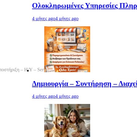
λοκληρωμένες Υπηρεσίες Πληροφορικής για
μήνες ago
4 μήνες ago
οστήριξη – Η/Υ – Servers – Δίκτυα
ημιουργία – Συντήρηση – Διαχείριση ηλεκ
μήνες ago
4 μήνες ago