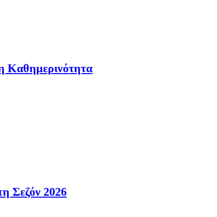
νότητα
Ν
5 
26
Ο
5 