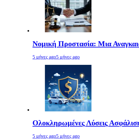
ομική Προστασία: Μια Αναγκαιότητα στη 
μήνες ago
5 μήνες ago
λοκληρωμένες Λύσεις Ασφάλισης & Ενέργεια
μήνες ago
5 μήνες ago