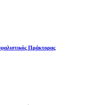
ς Πράκτορας
Ν
6 