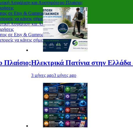
ωτική Ασφάλιση και Αυστηρότερο Πλαίσιο;
ιρήσεις
ατος σε Etsy & Gumroad
 μπορείς να κάνεις σήμερα 🐾
ωτική Ασφάλιση και Αυστηρότερο Πλαίσιο;
ιρήσεις
ατος σε Etsy & Gumroad
 μπορείς να κάνεις σήμερα 🐾
λεκτρικά Πατίνια στην Ελλάδα & την Ευρ
μήνες ago
3 μήνες ago