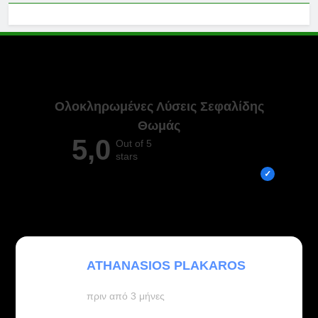
Ολοκληρωμένες Λύσεις Σεφαλίδης
Θωμάς
5,0
Out of 5
stars
Overall rating out of 5 Google reviews
ATHANASIOS PLAKAROS
πριν από 3 μήνες