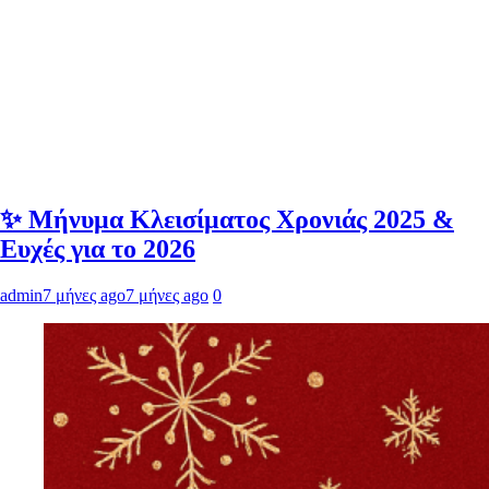
✨ Μήνυμα Κλεισίματος Χρονιάς 2025 &
Ευχές για το 2026
admin
7 μήνες ago
7 μήνες ago
0