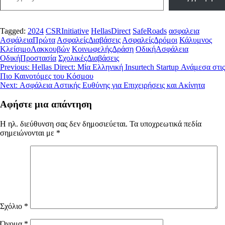
Tagged:
2024
CSRInitiative
HellasDirect
SafeRoads
ασφαλεια
ΑσφάλειαΠρώτα
ΑσφαλείςΔιαβάσεις
ΑσφαλείςΔρόμοι
Κάλυμνος
ΚλείσιμοΛακκουβών
ΚοινωφελήςΔράση
ΟδικήΑσφάλεια
ΟδικήΠροστασία
ΣχολικέςΔιαβάσεις
Πλοήγηση
Previous:
Hellas Direct: Μία Ελληνική Insurtech Startup Ανάμεσα στις
Πιο Καινοτόμες του Κόσμου
άρθρων
Next:
Ασφάλεια Αστικής Ευθύνης για Επιχειρήσεις και Ακίνητα
Αφήστε μια απάντηση
Η ηλ. διεύθυνση σας δεν δημοσιεύεται.
Τα υποχρεωτικά πεδία
σημειώνονται με
*
Σχόλιο
*
Όνομα
*