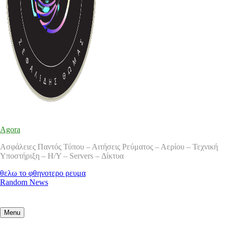
Agora
Ασφάλειες Παντός Τύπου – Αιτήσεις Ρεύματος – Αερίου – Τεχνική
Υποστήριξη – Η/Υ – Servers – Δίκτυα
θελω το φθηνοτερο ρευμα
Random News
Menu