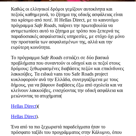
Καθώς οι ελληνικοί δρόμοι γεμίζουν αυτοκίνητα και
πεζούς καθημερινά, το ζήτημα της οδικής ασφάλειας είναι
πιο κρίσιμο από ποτέ. Η Hellas Direct, με το καινοτόμο
πρόγραμμα
Safe Roads
, παίρνει την πρωτοβουλία να
αντιμετωπίσει αυτό το ζήτημα με τρόπο που ξεπερνά τις
παραδοσιακές ασφαλιστικές υπηρεσίες, με στόχο όχι μόνο
την προστασία των ασφαλισμένων της, αλλά και την
ευρύτερη κοινότητα.
Το πρόγραμμα
Safe Roads
εστιάζει σε δύο βασικά
προβλήματα που συναντούν οι οδηγοί και οι πεζοί στους
δρόμους: ξεθωριασμένες διαβάσεις πεζών και επικίνδυνες
λακκούβες. Τα ειδικά vans του Safe Roads project
κυκλοφορούν ανά την Ελλάδα, συνεργαζόμενα με τους
δήμους, για να βάφουν διαβάσεις έξω από σχολεία και να
κλείνουν λακκούβες, ενισχύοντας την οδική ασφάλεια και
μειώνοντας τα ατυχήματα​(
Hellas Direct
)​(
Hellas Direct
).
Ένα από τα πιο ξεχωριστά παραδείγματα ήταν το
πρόσφατο ταξίδι του προγράμματος στην Κάλυμνο, όπου