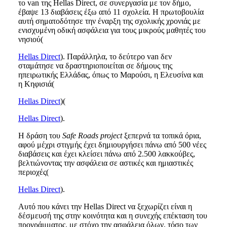
το van της Hellas Direct, σε συνεργασία με τον δήμο,
έβαψε 13 διαβάσεις έξω από 11 σχολεία. Η πρωτοβουλία
αυτή σηματοδότησε την έναρξη της σχολικής χρονιάς με
ενισχυμένη οδική ασφάλεια για τους μικρούς μαθητές του
νησιού​(
Hellas Direct
). Παράλληλα, το δεύτερο van δεν
σταμάτησε να δραστηριοποιείται σε δήμους της
ηπειρωτικής Ελλάδας, όπως το Μαρούσι, η Ελευσίνα και
η Κηφισιά​(
Hellas Direct
)​(
Hellas Direct
).
Η δράση του
Safe Roads project
ξεπερνά τα τοπικά όρια,
αφού μέχρι στιγμής έχει δημιουργήσει πάνω από 500 νέες
διαβάσεις και έχει κλείσει πάνω από 2.500 λακκούβες,
βελτιώνοντας την ασφάλεια σε αστικές και ημιαστικές
περιοχές​(
Hellas Direct
).
Αυτό που κάνει την Hellas Direct να ξεχωρίζει είναι η
δέσμευσή της στην κοινότητα και η συνεχής επέκταση του
προγράμματος, με στόχο την ασφάλεια όλων, τόσο των