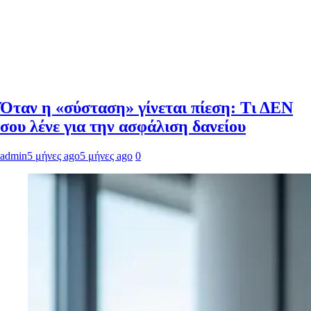
Όταν η «σύσταση» γίνεται πίεση: Τι ΔΕΝ
σου λένε για την ασφάλιση δανείου
admin
5 μήνες ago
5 μήνες ago
0