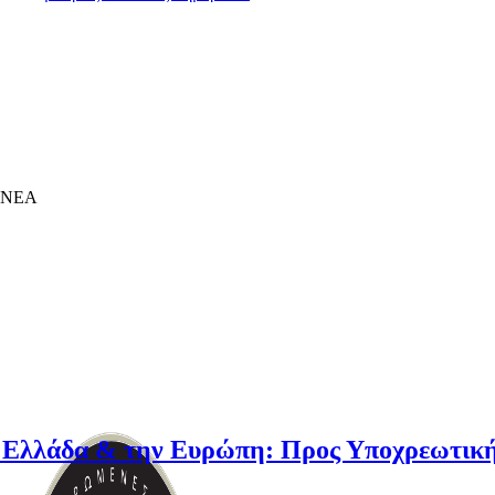
ΝΕΑ
& την Ευρώπη: Προς Υποχρεωτική Ασφάλισ