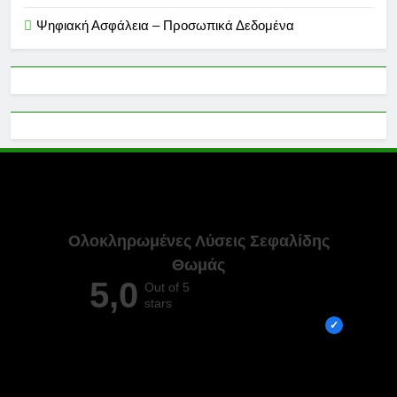
Ψηφιακή Ασφάλεια – Προσωπικά Δεδομένα
Ολοκληρωμένες Λύσεις Σεφαλίδης
Θωμάς
5,0
Out of 5
stars
Overall rating out of 5 Google reviews