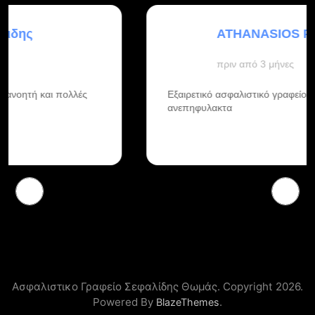
ATHANASIOS PLAKAROS
πριν από 3 μήνες
Εξαιρετικό ασφαλιστικό γραφείο το συνηστω
ανεπηφυλακτα
Ασφαλιστικο Γραφείο Σεφαλίδης Θωμάς. Copyright 2026.
Powered By
.
BlazeThemes