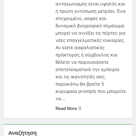
Νέα Εγκύκλιος 2026: Τι Πρέπει
ανταγωνισμός είναι υψηλός και
να Γνωρίζει Κάθε
η πρώτη εντύπωση μετράει. Ένα
Ασφαλιστικός Πράκτορας
6 Μήνες Ago
στοχευμένο, σαφές και
Ασφάλεια Υγείας: Κόστος,
δυναμικό βιογραφικό σημείωμα
Αντιλήψεις και Προκλήσεις
μπορεί να ανοίξει τις πόρτες για
στην Ελλάδα
6 Μήνες Ago
νέες επαγγελματικές ευκαιρίες.
Ασφάλιση Μεταφερόμενων
Αν είστε ασφαλιστικός
Εμπορευμάτων: Η Στρατηγική
Ασπίδα Κάθε Μεταφορικής
πράκτορας ή σύμβουλος και
6 Μήνες Ago
Επιχείρησης
θέλετε να παρουσιάσετε
αποτελεσματικά την εμπειρία
και τις ικανότητές σας,
παρακάτω θα βρείτε 5
κορυφαία prompts που μπορείτε
να…
Read More
Αναζήτηση