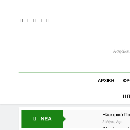
Ασφάλειε
ΑΡΧΙΚΉ
ΦΡ
Η 
Ηλεκτρικά Πα
ΝΕΑ
3 Μήνες Ago
Ολοκληρωμένε