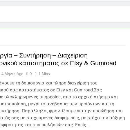
 Συντήρηση – Διαχείριση ηλεκτρονικού καταστήματος σε Etsy 
ιση κατοικίδιου είναι η πιο υπεύθυνη κίνηση που μπορείς να κά
αση» γίνεται πίεση: Τι ΔΕΝ σου λένε για την ασφάλιση δανείου
ργία – Συντήρηση – Διαχείριση
ασία: Μια Αναγκαιότητα στη Σύγχρονη Καθημερινότητα
ονικού καταστήματος σε Etsy & Gumroad
ς Λύσεις Ασφάλισης & Ενέργειας για τη Σεζόν 2026
4 Μήνες Ago
0
1 Mins
νουμε τη δημιουργία και πλήρη διαχείριση του
ς 2026: Τι Πρέπει να Γνωρίζει Κάθε Ασφαλιστικός Πράκτορας
ικού σας καταστήματος σε Etsy και Gumroad.Σας
ε ολοκληρωμένες υπηρεσίες, από το αρχικό στήσιμο και
ίας: Κόστος, Αντιλήψεις και Προκλήσεις στην Ελλάδα
μετροποίηση, μέχρι το ανέβασμα των προϊόντων και τη
υντήρηση. Παράλληλα, φροντίζουμε για την προώθηση του
ταφερόμενων Εμπορευμάτων: Η Στρατηγική Ασπίδα Κάθε Μετα
ατός σας με στοχευμένες διαφημίσεις, με στόχο την αύξηση
κεψιμότητας και των πωλήσεών σας. Εσείς…