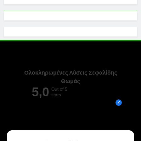
Ολοκληρωμένες Λύσεις Σεφαλίδης
Θωμάς
5,0
Out of 5
stars
Overall rating out of 5 Google reviews