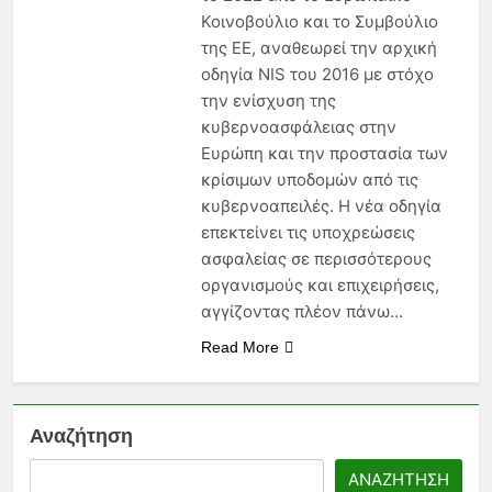
να Γνωρίζει Κάθε
Κοινοβούλιο και το Συμβούλιο
Ασφαλιστικός Πράκτορας
6 Μήνες Ago
της ΕΕ, αναθεωρεί την αρχική
Ασφάλεια Υγείας: Κόστος,
οδηγία NIS του 2016 με στόχο
Αντιλήψεις και Προκλήσεις
στην Ελλάδα
την ενίσχυση της
6 Μήνες Ago
κυβερνοασφάλειας στην
Ασφάλιση Μεταφερόμενων
Εμπορευμάτων: Η Στρατηγική
Ευρώπη και την προστασία των
Ασπίδα Κάθε Μεταφορικής
κρίσιμων υποδομών από τις
6 Μήνες Ago
Επιχείρησης
κυβερνοαπειλές. Η νέα οδηγία
επεκτείνει τις υποχρεώσεις
ασφαλείας σε περισσότερους
οργανισμούς και επιχειρήσεις,
αγγίζοντας πλέον πάνω…
Read More
Αναζήτηση
ΑΝΑΖΉΤΗΣΗ