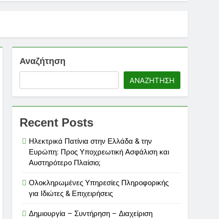
sy & Gumroad
 κάνεις σήμερα 🐾
Αναζήτηση
ου
ΑΝΑΖΉΤΗΣΗ
Recent Posts
Ηλεκτρικά Πατίνια στην Ελλάδα & την
ς
Ευρώπη: Προς Υποχρεωτική Ασφάλιση και
Αυστηρότερο Πλαίσιο;
Ολοκληρωμένες Υπηρεσίες Πληροφορικής
για Ιδιώτες & Επιχειρήσεις
ταφορικής Επιχείρησης
Δημιουργία – Συντήρηση – Διαχείριση