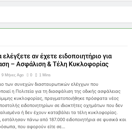
– Συντήρηση – Διαχείριση ηλεκτρονικού καταστήματος σε Et
λιση κατοικίδιου είναι η πιο υπεύθυνη κίνηση που μπορείς να
αση» γίνεται πίεση: Τι ΔΕΝ σου λένε για την ασφάλιση δανεί
 ελέγξετε αν έχετε ειδοποιητήριο για
τασία: Μια Αναγκαιότητα στη Σύγχρονη Καθημερινότητα
αση – Ασφάλιση & Τέλη Κυκλοφορίας
ες Λύσεις Ασφάλισης & Ενέργειας για τη Σεζόν 2026
9 Μήνες Ago
0
1 Mins
σιο των συνεχών διασταυρωτικών ελέγχων που
ος 2026: Τι Πρέπει να Γνωρίζει Κάθε Ασφαλιστικός Πράκτορα
οιεί η Πολιτεία για τη διασφάλιση της οδικής ασφάλειας
νόμιμης κυκλοφορίας, πραγματοποιήθηκε πρόσφατα νέος
ίας: Κόστος, Αντιλήψεις και Προκλήσεις στην Ελλάδα
ποστολής ειδοποιητηρίων σε ιδιοκτήτες οχημάτων που δεν
φαλισμένα ή δεν έχουν καταβάλει τα τέλη κυκλοφορίας.
ταφερόμενων Εμπορευμάτων: Η Στρατηγική Ασπίδα Κάθε Με
, εστάλησαν πάνω από 187.000 ειδοποιητήρια σε φυσικά και
ρόσωπα, που αφορούν είτε σε…