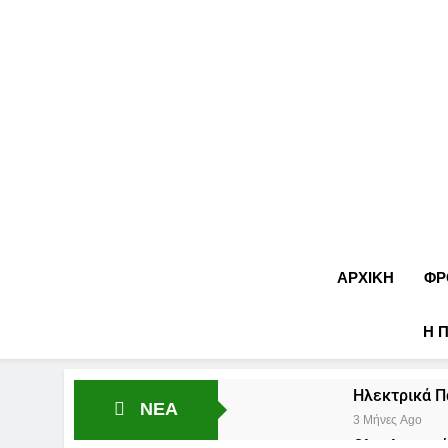
ΑΡΧΙΚΉ
ΦΡ
Η 
Ηλεκτρικά Π
ΝΕΑ
3 Μήνες Ago
Ολοκληρωμέν