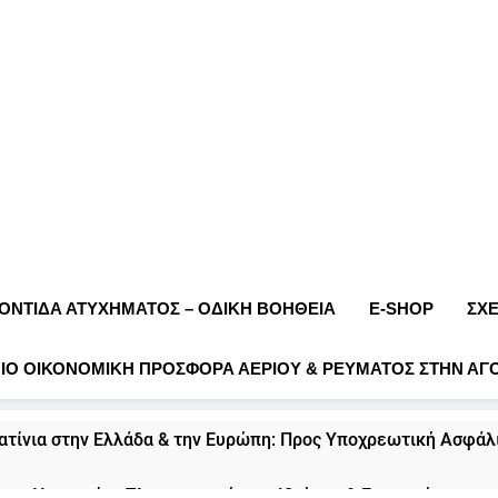
ΟΝΤΊΔΑ ΑΤΥΧΉΜΑΤΟΣ – ΟΔΙΚΉ ΒΟΉΘΕΙΑ
E-SHOP
ΣΧ
ΠΙΟ ΟΙΚΟΝΟΜΙΚΗ ΠΡΟΣΦΟΡΑ ΑΕΡΙΟΥ & ΡΕΥΜΑΤΟΣ ΣΤΗΝ ΑΓ
ατίνια στην Ελλάδα & την Ευρώπη: Προς Υποχρεωτική Ασφάλι
ες Υπηρεσίες Πληροφορικής για Ιδιώτες & Επιχειρήσεις