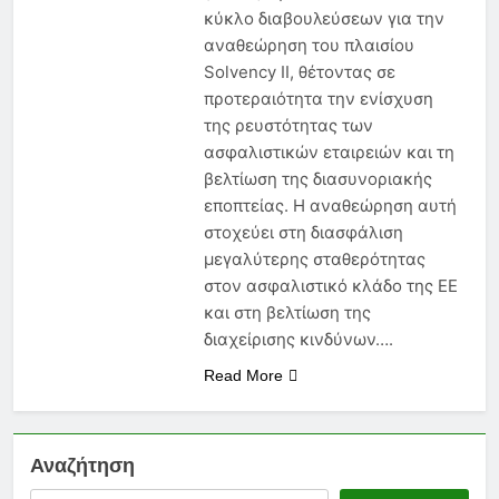
να Γνωρίζει Κάθε
κύκλο διαβουλεύσεων για την
Ασφαλιστικός Πράκτορας
6 Μήνες Ago
αναθεώρηση του πλαισίου
Ασφάλεια Υγείας: Κόστος,
Solvency II, θέτοντας σε
Αντιλήψεις και Προκλήσεις
προτεραιότητα την ενίσχυση
στην Ελλάδα
6 Μήνες Ago
της ρευστότητας των
Ασφάλιση Μεταφερόμενων
ασφαλιστικών εταιρειών και τη
Εμπορευμάτων: Η Στρατηγική
Ασπίδα Κάθε Μεταφορικής
βελτίωση της διασυνοριακής
6 Μήνες Ago
Επιχείρησης
εποπτείας. Η αναθεώρηση αυτή
στοχεύει στη διασφάλιση
μεγαλύτερης σταθερότητας
στον ασφαλιστικό κλάδο της ΕΕ
και στη βελτίωση της
διαχείρισης κινδύνων….
Read More
Αναζήτηση