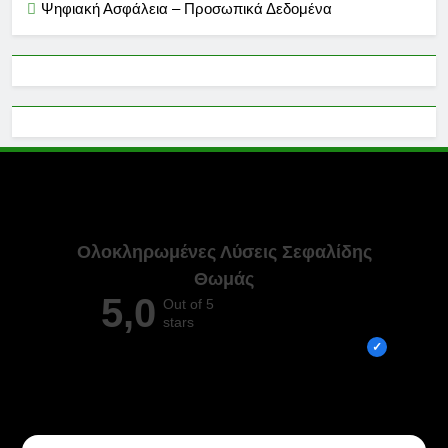
Ψηφιακή Ασφάλεια – Προσωπικά Δεδομένα
Ολοκληρωμένες Λύσεις Σεφαλίδης
Θωμάς
5,0
Out of 5
stars
Overall rating out of 5 Google reviews