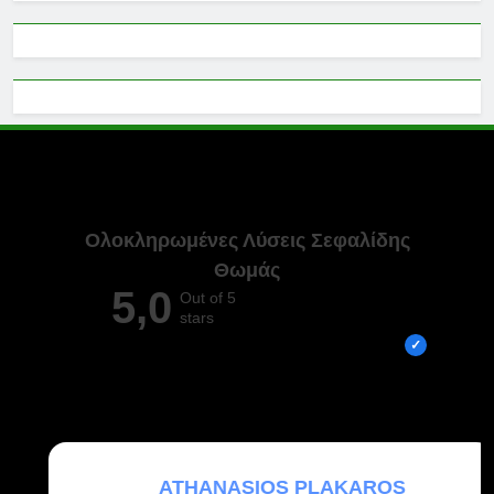
Ολοκληρωμένες Λύσεις Σεφαλίδης
Θωμάς
5,0
Out of 5
stars
Overall rating out of 5 Google reviews
ATHANASIOS PLAKAROS