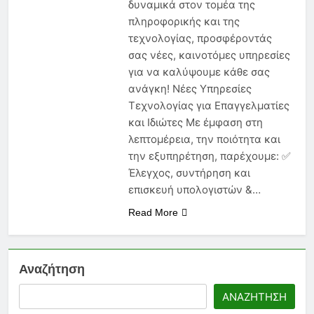
δυναμικά στον τομέα της
Νέα Εγκύκλιος 2026: Τι Πρέπει
να Γνωρίζει Κάθε
πληροφορικής και της
Ασφαλιστικός Πράκτορας
6 Μήνες Ago
τεχνολογίας, προσφέροντάς
Ασφάλεια Υγείας: Κόστος,
σας νέες, καινοτόμες υπηρεσίες
Αντιλήψεις και Προκλήσεις
για να καλύψουμε κάθε σας
στην Ελλάδα
6 Μήνες Ago
ανάγκη! Νέες Υπηρεσίες
Ασφάλιση Μεταφερόμενων
Τεχνολογίας για Επαγγελματίες
Εμπορευμάτων: Η Στρατηγική
και Ιδιώτες Με έμφαση στη
Ασπίδα Κάθε Μεταφορικής
6 Μήνες Ago
Επιχείρησης
λεπτομέρεια, την ποιότητα και
την εξυπηρέτηση, παρέχουμε: ✅
Έλεγχος, συντήρηση και
επισκευή υπολογιστών &…
Read More
Αναζήτηση
ΑΝΑΖΉΤΗΣΗ