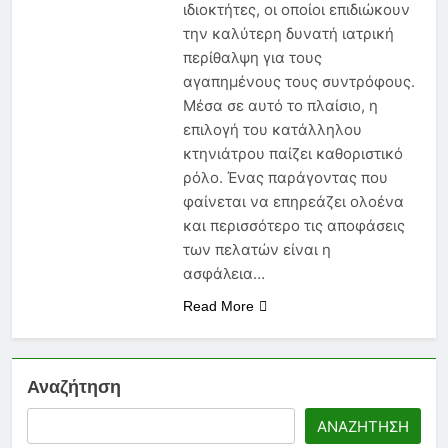
Νέα Εγκύκλιος 2026: Τι Πρέπει
ιδιοκτήτες, οι οποίοι επιδιώκουν
να Γνωρίζει Κάθε
την καλύτερη δυνατή ιατρική
Ασφαλιστικός Πράκτορας
6 Μήνες Ago
περίθαλψη για τους
Ασφάλεια Υγείας: Κόστος,
αγαπημένους τους συντρόφους.
Αντιλήψεις και Προκλήσεις
Μέσα σε αυτό το πλαίσιο, η
στην Ελλάδα
6 Μήνες Ago
επιλογή του κατάλληλου
Ασφάλιση Μεταφερόμενων
κτηνιάτρου παίζει καθοριστικό
Εμπορευμάτων: Η Στρατηγική
Ασπίδα Κάθε Μεταφορικής
ρόλο. Ένας παράγοντας που
6 Μήνες Ago
Επιχείρησης
φαίνεται να επηρεάζει ολοένα
και περισσότερο τις αποφάσεις
των πελατών είναι η
ασφάλεια…
Read More
Αναζήτηση
ΑΝΑΖΉΤΗΣΗ