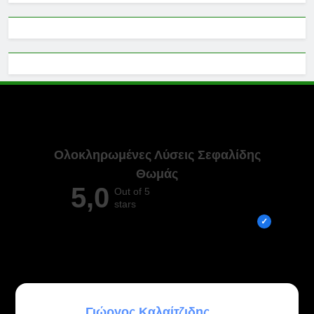
Ολοκληρωμένες Λύσεις Σεφαλίδης
Θωμάς
5,0
Out of 5
stars
Overall rating out of 5 Google reviews
ATHANASIOS PLAKAROS