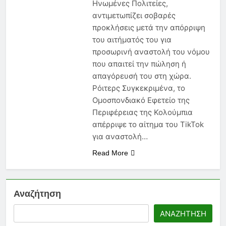
Ηνωμένες Πολιτείες,
Νέα Εγκύκλιος 2026: Τι Πρέπει
να Γνωρίζει Κάθε
αντιμετωπίζει σοβαρές
Ασφαλιστικός Πράκτορας
6 Μήνες Ago
προκλήσεις μετά την απόρριψη
Ασφάλεια Υγείας: Κόστος,
του αιτήματός του για
Αντιλήψεις και Προκλήσεις
προσωρινή αναστολή του νόμου
στην Ελλάδα
6 Μήνες Ago
που απαιτεί την πώληση ή
Ασφάλιση Μεταφερόμενων
απαγόρευσή του στη χώρα.
Εμπορευμάτων: Η Στρατηγική
Ρόιτερς Συγκεκριμένα, το
Ασπίδα Κάθε Μεταφορικής
6 Μήνες Ago
Επιχείρησης
Ομοσπονδιακό Εφετείο της
Περιφέρειας της Κολούμπια
απέρριψε το αίτημα του TikTok
για αναστολή…
Read More
Αναζήτηση
ΑΝΑΖΉΤΗΣΗ