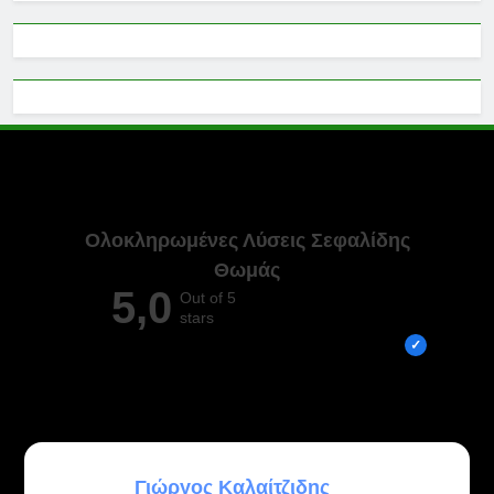
Ολοκληρωμένες Λύσεις Σεφαλίδης
Θωμάς
5,0
Out of 5
stars
Overall rating out of 5 Google reviews
ATHANASIOS PLAKAROS