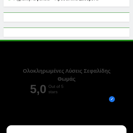
Ολοκληρωμένες Λύσεις Σεφαλίδης
Θωμάς
5,0
Out of 5
stars
Overall rating out of 5 Google reviews