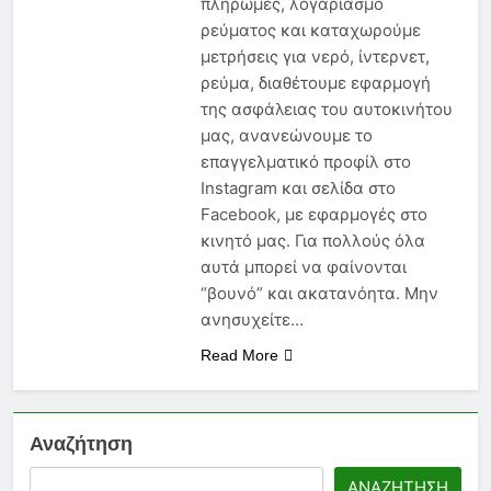
πληρωμές, λογαριασμό
Νέα Εγκύκλιος 2026: Τι Πρέπει
να Γνωρίζει Κάθε
ρεύματος και καταχωρούμε
Ασφαλιστικός Πράκτορας
μετρήσεις για νερό, ίντερνετ,
6 Μήνες Ago
Ασφάλεια Υγείας: Κόστος,
ρεύμα, διαθέτουμε εφαρμογή
Αντιλήψεις και Προκλήσεις
της ασφάλειας του αυτοκινήτου
στην Ελλάδα
6 Μήνες Ago
μας, ανανεώνουμε το
Ασφάλιση Μεταφερόμενων
επαγγελματικό προφίλ στο
Εμπορευμάτων: Η Στρατηγική
Instagram και σελίδα στο
Ασπίδα Κάθε Μεταφορικής
6 Μήνες Ago
Facebook, με εφαρμογές στο
Επιχείρησης
κινητό μας. Για πολλούς όλα
αυτά μπορεί να φαίνονται
“βουνό” και ακατανόητα. Μην
ανησυχείτε…
Read More
Αναζήτηση
ΑΝΑΖΉΤΗΣΗ