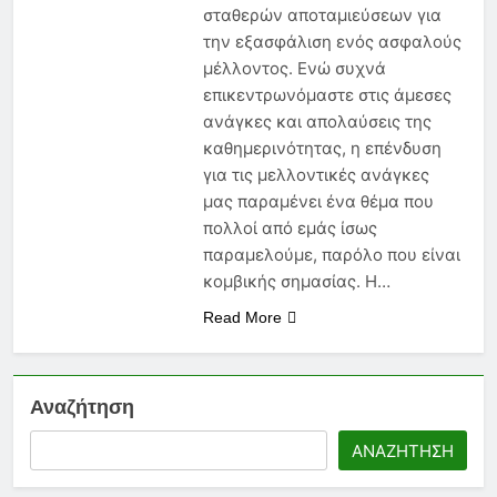
να Γνωρίζει Κάθε
σταθερών αποταμιεύσεων για
Ασφαλιστικός Πράκτορας
6 Μήνες Ago
την εξασφάλιση ενός ασφαλούς
Ασφάλεια Υγείας: Κόστος,
μέλλοντος. Ενώ συχνά
Αντιλήψεις και Προκλήσεις
επικεντρωνόμαστε στις άμεσες
στην Ελλάδα
6 Μήνες Ago
ανάγκες και απολαύσεις της
Ασφάλιση Μεταφερόμενων
καθημερινότητας, η επένδυση
Εμπορευμάτων: Η Στρατηγική
Ασπίδα Κάθε Μεταφορικής
για τις μελλοντικές ανάγκες
6 Μήνες Ago
Επιχείρησης
μας παραμένει ένα θέμα που
πολλοί από εμάς ίσως
παραμελούμε, παρόλο που είναι
κομβικής σημασίας. Η…
Read More
Αναζήτηση
ΑΝΑΖΉΤΗΣΗ