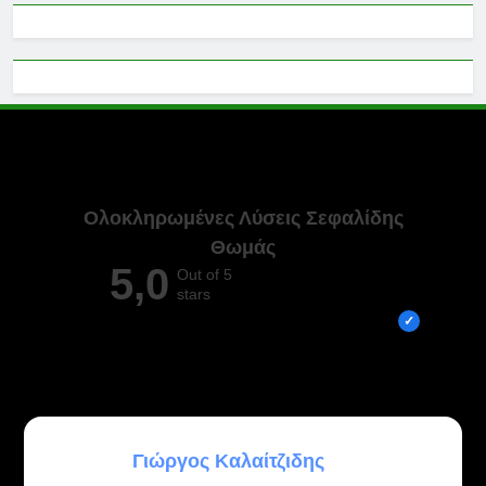
Ολοκληρωμένες Λύσεις Σεφαλίδης
Θωμάς
5,0
Out of 5
stars
Overall rating out of 5 Google reviews
ATHANASIOS PLAKAROS