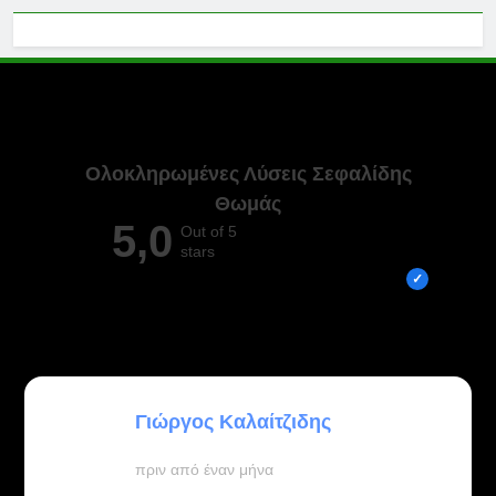
Ολοκληρωμένες Λύσεις Σεφαλίδης
Θωμάς
5,0
Out of 5
stars
Overall rating out of 5 Google reviews
ATHANASIOS PLAKAROS
πριν από 3 μήνες