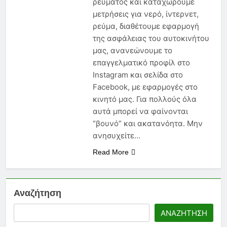
ρεύματος και καταχωρούμε
Νέα Εγκύκλιος 2026: Τι Πρέπει
να Γνωρίζει Κάθε
μετρήσεις για νερό, ίντερνετ,
Ασφαλιστικός Πράκτορας
ρεύμα, διαθέτουμε εφαρμογή
6 Μήνες Ago
Ασφάλεια Υγείας: Κόστος,
της ασφάλειας του αυτοκινήτου
Αντιλήψεις και Προκλήσεις
μας, ανανεώνουμε το
στην Ελλάδα
6 Μήνες Ago
επαγγελματικό προφίλ στο
Ασφάλιση Μεταφερόμενων
Instagram και σελίδα στο
Εμπορευμάτων: Η Στρατηγική
Facebook, με εφαρμογές στο
Ασπίδα Κάθε Μεταφορικής
6 Μήνες Ago
κινητό μας. Για πολλούς όλα
Επιχείρησης
αυτά μπορεί να φαίνονται
“βουνό” και ακατανόητα. Μην
ανησυχείτε…
Read More
Αναζήτηση
ΑΝΑΖΉΤΗΣΗ