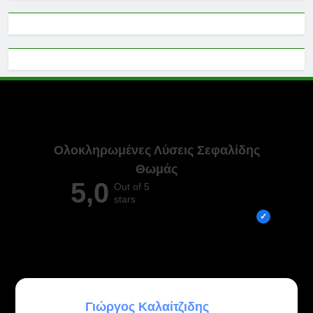
Ολοκληρωμένες Λύσεις Σεφαλίδης
Θωμάς
5,0
Out of 5
stars
Overall rating out of 5 Google reviews
ATHANASIOS PLAKAROS