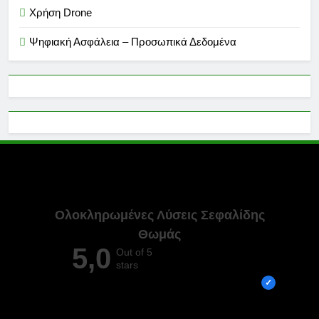
Χρήση Drone
Ψηφιακή Ασφάλεια – Προσωπικά Δεδομένα
Ολοκληρωμένες Λύσεις Σεφαλίδης
Θωμάς
5,0
Out of 5
stars
Overall rating out of 5 Google reviews