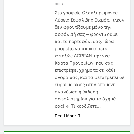
να Γνωρίζει Κάθε
mins
Ασφαλιστικός Πράκτορας
6 Μήνες Ago
Στο γραφείο Ολοκληρωμένες
Ασφάλεια Υγείας: Κόστος,
Λύσεις Σεφαλίδης Θωμάς, πλέον
Αντιλήψεις και Προκλήσεις
δεν φροντίζουμε μόνο την
στην Ελλάδα
6 Μήνες Ago
ασφάλισή σας – φροντίζουμε
Ασφάλιση Μεταφερόμενων
Εμπορευμάτων: Η Στρατηγική
και το πορτοφόλι σας.Τώρα
Ασπίδα Κάθε Μεταφορικής
μπορείτε να αποκτήσετε
6 Μήνες Ago
Επιχείρησης
εντελώς ΔΩΡΕΑΝ την νέα
Κάρτα Προνoμίων, που σας
επιστρέφει χρήματα σε κάθε
αγορά σας, και τα μετατρέπει σε
ευρώ μείωσης στην επόμενη
ανανέωση ή έκδοση
ασφαλιστηρίου για το όχημά
σας! 🔹 Τι κερδίζετε…
Read More