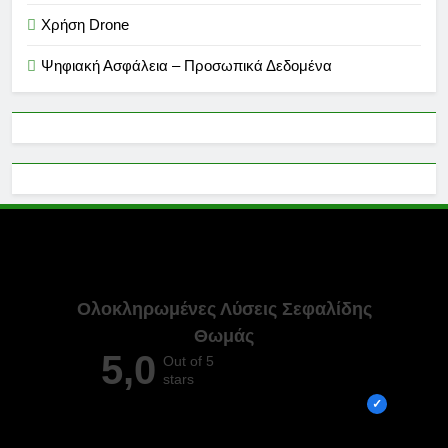
Χρήση Drone
Ψηφιακή Ασφάλεια – Προσωπικά Δεδομένα
Ολοκληρωμένες Λύσεις Σεφαλίδης
Θωμάς
5,0
Out of 5
stars
Overall rating out of 5 Google reviews