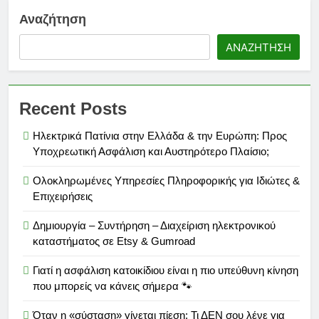
Νέα Εγκύκλιος 2026: Τι Πρέπει
Αναζήτηση
να Γνωρίζει Κάθε
Ασφαλιστικός Πράκτορας
6 Μήνες Ago
ΑΝΑΖΉΤΗΣΗ
Ασφάλεια Υγείας: Κόστος,
Αντιλήψεις και Προκλήσεις
στην Ελλάδα
6 Μήνες Ago
Ασφάλιση Μεταφερόμενων
Recent Posts
Εμπορευμάτων: Η Στρατηγική
Ασπίδα Κάθε Μεταφορικής
6 Μήνες Ago
Ηλεκτρικά Πατίνια στην Ελλάδα & την Ευρώπη: Προς
Επιχείρησης
Υποχρεωτική Ασφάλιση και Αυστηρότερο Πλαίσιο;
Ολοκληρωμένες Υπηρεσίες Πληροφορικής για Ιδιώτες &
Επιχειρήσεις
Δημιουργία – Συντήρηση – Διαχείριση ηλεκτρονικού
καταστήματος σε Etsy & Gumroad
Γιατί η ασφάλιση κατοικίδιου είναι η πιο υπεύθυνη κίνηση
που μπορείς να κάνεις σήμερα 🐾
Όταν η «σύσταση» γίνεται πίεση: Τι ΔΕΝ σου λένε για