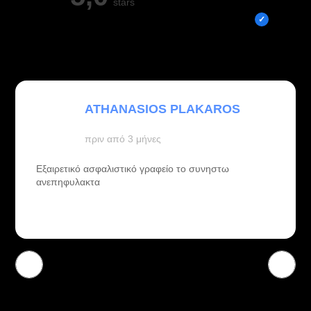
stars
Overall rating out of 5 Google reviews
ATHANASIOS PLAKAROS
πριν από 3 μήνες
Εξαιρετικό ασφαλιστικό γραφείο το συνηστω
ανεπηφυλακτα