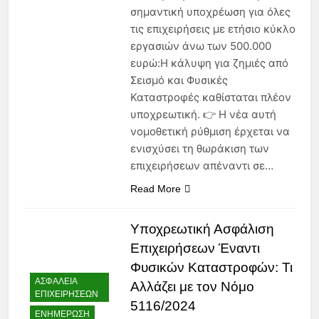
να Γνωρίζει Κάθε
σημαντική υποχρέωση για όλες
Ασφαλιστικός Πράκτορας
6 Μήνες Ago
τις επιχειρήσεις με ετήσιο κύκλο
Ασφάλεια Υγείας: Κόστος,
εργασιών άνω των 500.000
Αντιλήψεις και Προκλήσεις
ευρώ:Η κάλυψη για ζημιές από
στην Ελλάδα
6 Μήνες Ago
Σεισμό και Φυσικές
Ασφάλιση Μεταφερόμενων
Καταστροφές καθίσταται πλέον
Εμπορευμάτων: Η Στρατηγική
Ασπίδα Κάθε Μεταφορικής
υποχρεωτική. 👉 Η νέα αυτή
7 Μήνες Ago
Επιχείρησης
νομοθετική ρύθμιση έρχεται να
ενισχύσει τη θωράκιση των
επιχειρήσεων απέναντι σε…
Read More
Υποχρεωτική Ασφάλιση
Επιχειρήσεων Έναντι
Φυσικών Καταστροφών: Τι
ΑΣΦΆΛΕΙΑ
Αλλάζει με τον Νόμο
ΕΠΙΧΕΙΡΉΣΕΩΝ
5116/2024
ΕΝΗΜΈΡΩΣΗ