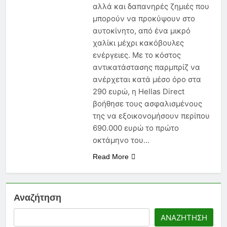
Νέα Εγκύκλιος 2026: Τι Πρέπει
αλλά και δαπανηρές ζημιές που
να Γνωρίζει Κάθε
μπορούν να προκύψουν στο
Ασφαλιστικός Πράκτορας
6 Μήνες Ago
αυτοκίνητο, από ένα μικρό
Ασφάλεια Υγείας: Κόστος,
χαλίκι μέχρι κακόβουλες
Αντιλήψεις και Προκλήσεις
ενέργειες. Με το κόστος
στην Ελλάδα
6 Μήνες Ago
αντικατάστασης παρμπρίζ να
Ασφάλιση Μεταφερόμενων
ανέρχεται κατά μέσο όρο στα
Εμπορευμάτων: Η Στρατηγική
Ασπίδα Κάθε Μεταφορικής
290 ευρώ, η Hellas Direct
6 Μήνες Ago
Επιχείρησης
βοήθησε τους ασφαλισμένους
της να εξοικονομήσουν περίπου
690.000 ευρώ το πρώτο
οκτάμηνο του…
Read More
Αναζήτηση
ΑΝΑΖΉΤΗΣΗ