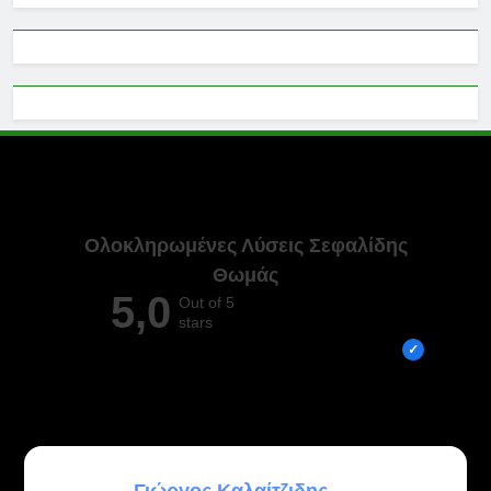
Ολοκληρωμένες Λύσεις Σεφαλίδης
Θωμάς
5,0
Out of 5
stars
Overall rating out of 5 Google reviews