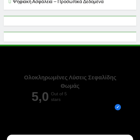
Ψηφιακή Ασφάλεια – Προσωπικά Δεδομένα
Ολοκληρωμένες Λύσεις Σεφαλίδης
Θωμάς
5,0
Out of 5
stars
Overall rating out of 5 Google reviews