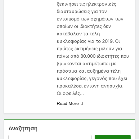
Νέα Εγκύκλιος 2026: Τι Πρέπει
ξεκινήσει τις ηλεκτρονικές
να Γνωρίζει Κάθε
διασταυρώσεις για τον
Ασφαλιστικός Πράκτορας
6 Μήνες Ago
εντοπισμό των οχημάτων των
Ασφάλεια Υγείας: Κόστος,
οποίων οι ιδιοκτήτες δεν
Αντιλήψεις και Προκλήσεις
κατέβαλαν τα τέλη
στην Ελλάδα
6 Μήνες Ago
κυκλοφορίας για το 2019. Οι
Ασφάλιση Μεταφερόμενων
πρώτες εκτιμήσεις μιλούν για
Εμπορευμάτων: Η Στρατηγική
Ασπίδα Κάθε Μεταφορικής
πάνω από 80.000 ιδιοκτήτες που
6 Μήνες Ago
Επιχείρησης
βρίσκονται αντιμέτωποι με
πρόστιμα και αυξημένα τέλη
κυκλοφορίας, γεγονός που έχει
προκαλέσει έντονη ανησυχία.
Οι οφειλές…
Read More
Αναζήτηση