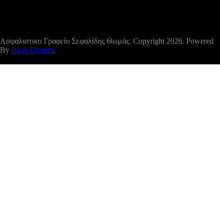
ΚΟΡΥΦΗ
Ασφαλιστικο Γραφείο Σεφαλίδης Θωμάς. Copyright 2026. Powered
By
BlazeThemes
.