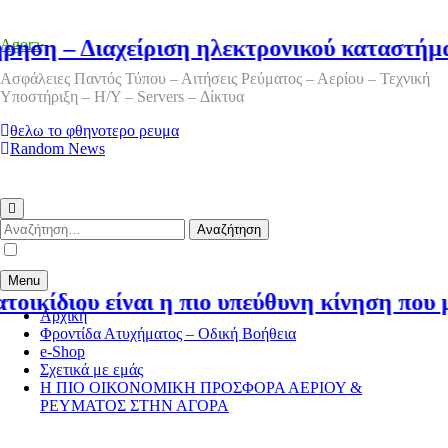
η – Διαχείριση ηλεκτρονικού καταστήματο
Agora
Ασφάλειες Παντός Τύπου – Αιτήσεις Ρεύματος – Αερίου – Τεχνική
Υποστήριξη – Η/Υ – Servers – Δίκτυα
θελω το φθηνοτερο ρευμα
Random News
Αναζήτηση
για:
Menu
κίδιου είναι η πιο υπεύθυνη κίνηση που μπορ
Αρχική
Φροντίδα Ατυχήματος – Οδική Βοήθεια
e-Shop
Σχετικά με εμάς
Η ΠΙΟ ΟΙΚΟΝΟΜΙΚΗ ΠΡΟΣΦΟΡΑ ΑΕΡΙΟΥ &
ΡΕΥΜΑΤΟΣ ΣΤΗΝ ΑΓΟΡΑ