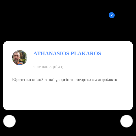
5,0
Out of 5 stars
Overall rating out of 5 Google reviews
ATHANASIOS PLAKAROS
πριν από 3 μήνες
Εξαιρετικό ασφαλιστικό γραφείο το συνηστω ανεπηφυλακτα