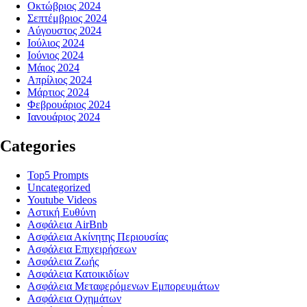
Οκτώβριος 2024
Σεπτέμβριος 2024
Αύγουστος 2024
Ιούλιος 2024
Ιούνιος 2024
Μάιος 2024
Απρίλιος 2024
Μάρτιος 2024
Φεβρουάριος 2024
Ιανουάριος 2024
Categories
Top5 Prompts
Uncategorized
Youtube Videos
Αστική Ευθύνη
Ασφάλεια AirBnb
Ασφάλεια Ακίνητης Περιουσίας
Ασφάλεια Επιχειρήσεων
Ασφάλεια Ζωής
Ασφάλεια Κατοικιδίων
Ασφάλεια Μεταφερόμενων Εμπορευμάτων
Ασφάλεια Οχημάτων