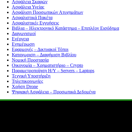
Ασφάλεια Σκαφών
Ασφάλεια Υγείας
Ασφάλιση Προσωπικών Ατυχημάτων
Ασφαλιστικά Πακέτα
Ασφαλιστικές Εγγυήσεις
Βιβλια – Ηλεκτρονικό Κατάστημα – Επιπλέον Εισόδημα
Διαγωνισμοί
Ενέργεια
Ενημέρωση
Εφαρμογές – Δικτυακοί Τόποι
Καταχωριση – Διαφήμιση Βιβλίου
Νομική Προστασία
Οικονομία – Χρηματιστήριο – Crypto
Παραμετροποίηση Η/Υ – Servers – Laptops
Τεχνική Υποστήριξη
Τηλεπικοινωνίες
Χρήση Drone
Ψηφιακή Ασφάλεια – Προσωπικά Δεδομένα
Ολοκληρωμένες Λύσεις Σεφαλίδης Θωμάς