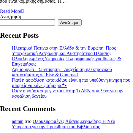
που είναι κομβικής σημασίας. Η…
Read More
Αναζήτηση
Αναζήτηση
Recent Posts
Ηλεκτρικά Πατίνια στην Ελλάδα & την Ευρώπη: Προς
Υποχρεωτική Ασφάλιση και Αυστηρότερο Πλαίσιο;
Ολοκληρωμένες Υπηρεσίες Πληροφορικής για Ιδιώτες &
Επιχειρήσεις
Δημιουργία – Συντήρηση – Διαχείριση ηλεκτρονικού
καταστήματος σε Etsy & Gumroad
Γιατί η ασφάλιση κατοικίδιου είναι η πιο υπεύθυνη κίνηση που
μπορείς να κάνεις σήμερα 🐾
Όταν η «σύσταση» γίνεται πίεση: Τι ΔΕΝ σου λένε για την
ασφάλιση δανείου
Recent Comments
admin
στο
Ολοκληρωμένες Λύσεις Σεφαλίδης: Η Νέα
Υπηρεσία για την Προώθηση του Βιβλίου σας