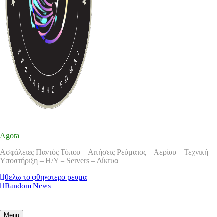
Agora
Ασφάλειες Παντός Τύπου – Αιτήσεις Ρεύματος – Αερίου – Τεχνική
Υποστήριξη – Η/Υ – Servers – Δίκτυα
θελω το φθηνοτερο ρευμα
Random News
Menu